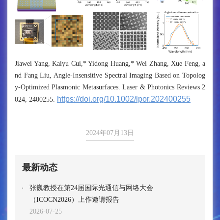
Jiawei Yang, Kaiyu Cui,* Yidong Huang,* Wei Zhang, Xue Feng, a
nd Fang Liu, Angle-Insensitive Spectral Imaging Based on Topolog
y-Optimized Plasmonic Metasurfaces. Laser & Photonics Reviews 2
https://doi.org/10.1002/lpor.202400255
024, 2400255.
2024年07月13日
最新动态
张巍教授在第24届国际光通信与网络大会
（ICOCN2026）上作邀请报告
2026-07-25